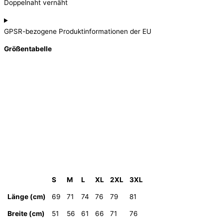
Doppelnaht vernäht
GPSR-bezogene Produktinformationen der EU
Größentabelle
S
M
L
XL
2XL
3XL
Länge (cm)
69
71
74
76
79
81
Breite (cm)
51
56
61
66
71
76